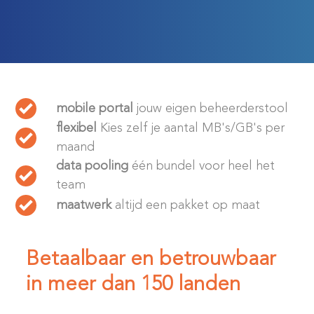
mobile portal
jouw eigen beheerderstool
flexibel
Kies zelf je aantal MB's/GB's per
maand
data pooling
één bundel voor heel het
team
maatwerk
altijd een pakket op maat
Betaalbaar en betrouwbaar
in meer dan 150 landen