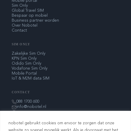
Mobile portal
Sim Only
Global Travel SIM
Bespaar op mobiel
Business partner worden
Over Nobotel
Contact
SIM ONLY
Zakelijke Sim Only
KPN Sim Only
Odido Sim Only
Vodafone Sim Only
Mobile Portal
IoT & M2M data SIM
CONTACT
088 1700 600
info@nobotel.nl
Rithmeesterpark 25
4838 GZ Breda
nobotel gebruikt cookies om ervoor te zorgen dat onze
Nederland
website zo soepel mogelijk werkt. Als je doorgaat met het