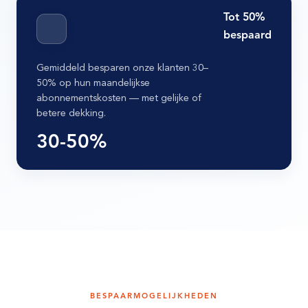
Tot 50%
bespaard
Gemiddeld besparen onze klanten 30–
50% op hun maandelijkse
abonnementskosten — met gelijke of
betere dekking.
BESPAARMOGELIJKHEDEN