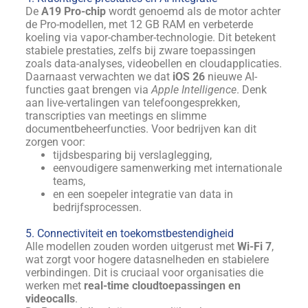
De
A19 Pro-chip
wordt genoemd als de motor achter
de Pro-modellen, met 12 GB RAM en verbeterde
koeling via vapor-chamber-technologie. Dit betekent
stabiele prestaties, zelfs bij zware toepassingen
zoals data-analyses, videobellen en cloudapplicaties.
Daarnaast verwachten we dat
iOS 26
nieuwe AI-
functies gaat brengen via
Apple Intelligence
. Denk
aan live-vertalingen van telefoongesprekken,
transcripties van meetings en slimme
documentbeheerfuncties. Voor bedrijven kan dit
zorgen voor:
tijdsbesparing bij verslaglegging,
eenvoudigere samenwerking met internationale
teams,
en een soepeler integratie van data in
bedrijfsprocessen.
5. Connectiviteit en toekomstbestendigheid
Alle modellen zouden worden uitgerust met
Wi-Fi 7
,
wat zorgt voor hogere datasnelheden en stabielere
verbindingen. Dit is cruciaal voor organisaties die
werken met
real-time cloudtoepassingen en
videocalls
.