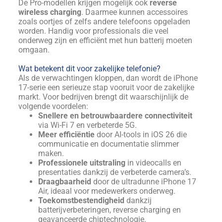
De Pro-modellen krijgen mogelijk ook
reverse
wireless charging
. Daarmee kunnen accessoires
zoals oortjes of zelfs andere telefoons opgeladen
worden. Handig voor professionals die veel
onderweg zijn en efficiënt met hun batterij moeten
omgaan.
Wat betekent dit voor zakelijke telefonie?
Als de verwachtingen kloppen, dan wordt de iPhone
17-serie een serieuze stap vooruit voor de zakelijke
markt. Voor bedrijven brengt dit waarschijnlijk de
volgende voordelen:
Snellere en betrouwbaardere connectiviteit
via Wi-Fi 7 en verbeterde 5G.
Meer efficiëntie
door AI-tools in iOS 26 die
communicatie en documentatie slimmer
maken.
Professionele uitstraling
in videocalls en
presentaties dankzij de verbeterde camera’s.
Draagbaarheid
door de ultradunne iPhone 17
Air, ideaal voor medewerkers onderweg.
Toekomstbestendigheid
dankzij
batterijverbeteringen, reverse charging en
geavanceerde chiptechnologie.