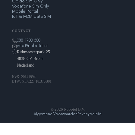
Odido Sim Only
Vodafone Sim Only
Mobile Portal
IoT & M2M data SIM
CONTACT
088 1700 600
info@nobotel.nl
Rithmeesterpark 25
4838 GZ Breda
Nederland
KvK: 20141994
BTW: NL 8227.18.376B01
© 2026 Nobotel B.V.
Algemene Voorwaarden
Privacybeleid